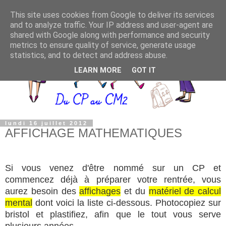
This site uses cookies from Google to deliver its services
and to analyze traffic. Your IP address and user-agent are
shared with Google along with performance and security
metrics to ensure quality of service, generate usage
statistics, and to detect and address abuse.
LEARN MORE
GOT IT
lundi 16 juillet 2012
AFFICHAGE MATHEMATIQUES
Si vous venez d'être nommé sur un CP et
commencez déjà à préparer votre rentrée, vous
aurez besoin des
affichages
et du
matériel de calcul
mental
dont voici la liste ci-dessous
.
Photocopiez sur
bristol et plastifiez
,
afin que le tout vous serve
plusieurs années.