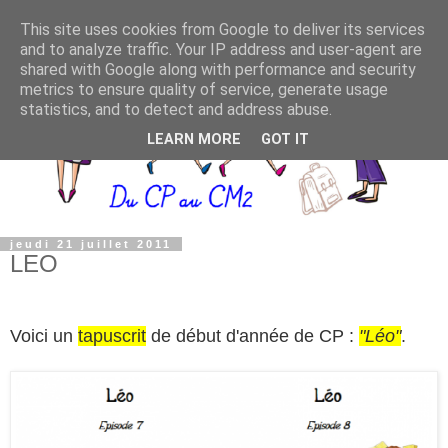
This site uses cookies from Google to deliver its services
and to analyze traffic. Your IP address and user-agent are
shared with Google along with performance and security
metrics to ensure quality of service, generate usage
statistics, and to detect and address abuse.
LEARN MORE
GOT IT
jeudi 21 juillet 2011
LEO
Voici un
tapuscrit
de début d'année de CP :
"Léo"
.