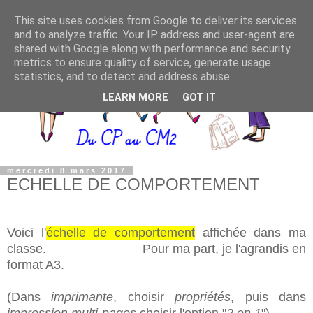
This site uses cookies from Google to deliver its services
and to analyze traffic. Your IP address and user-agent are
shared with Google along with performance and security
metrics to ensure quality of service, generate usage
statistics, and to detect and address abuse.
LEARN MORE
GOT IT
mercredi 8 mars 2017
ECHELLE DE COMPORTEMENT
Voici l'
échelle de comportement
affichée dans ma
classe. Pour ma part, je l'agrandis en
format A3.
(Dans
imprimante
, choisir
propriétés
, puis dans
impression multi-pages
choisir l'option "
2 en 1
").