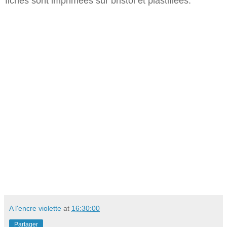
fiches sont imprimées sur bristol et plastifiées.
A l'encre violette
at
16:30:00
Partager